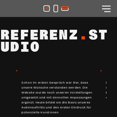
REFERENZ
.
ST
UDIO
Schon im ersten Gespräch war klar, dass
Die Zu
unsere Wünsche verstanden werden. Die
und se
Website wurde nach unseren Vorstellungen
betreu
umgesetzt und mit sinnvollen Anpassungen
ein ein
ergänzt. Heute bildet sie die Basis unseres
Außenauftritts und den ersten Eindruck für
potenzielle Kund:innen.