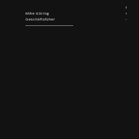
Martin
Mike Göring
Geschä
Geschäftsfüher