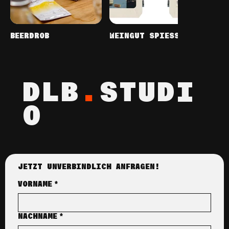
BEERDROB
WEINGUT SPIESS
WEIN
DLB
.
STUDI
O
JETZT UNVERBINDLICH ANFRAGEN!
VORNAME
*
NACHNAME
*