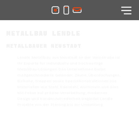
METALLBAU LENDLE
METALLBAUER NEUSTADT
Lendle Metallbau aus Neustadt an der Weinstraße ist
Ihr Experte für individuelle und hochwertige
Metallbau-Lösungen. Das Unternehmen bietet
maßgeschneiderte Geländer, Zäune, Überdachungen,
Balkone, Treppen sowie Spezialkonstruktionen aus
Materialien wie Stahl, Edelstahl, Aluminium und Glas.
Mit Fokus auf präzise Verarbeitung, modernes
Design und Kundenzufriedenheit begleitet Lendle
Projekte von der Planung bis zur Umsetzung.