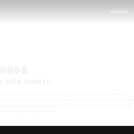
STUDIO
RDROB
E BEER-NEUHEIT!
droB GmbH, gegründet 2022 in Lambrecht, hat mit einem innovativen
tz den Biermarkt revolutioniert: Instantbier in Pulverform. Dieses Produ
glicht es, überall und jederzeit ein frisches Bier zu genießen – einfach
er hinzufügen und genießen.