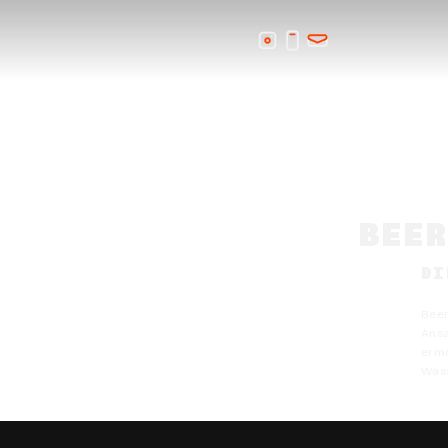
BEE
DI
Beer
Ansa
ermö
Wass