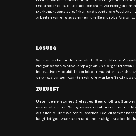
Unsere Partnerschaft mit BeerdroB begann im Jahr 
Unternehmen suchte nach einem zuverlässigen Partn
Markenpräsenz zu stärken und Events professionell
arbeiten wir eng zusammen, um Beerdrobs Vision zu 
LÖSUNG
Wir übernahmen die komplette Social-Media-Verwalt
zielgerichtete Werbekampagnen und organisierten E
innovative Produktidee erlebbar machten. Durch gezi
Veranstaltungen konnten wir die Marke effektiv posit
ZUKUNFT
Unser gemeinsames Ziel ist es, BeerdroB als Synony
unkomplizierten Biergenuss zu etablieren und die M
als auch offline weiter zu stärken. Die Zusammenarbei
langfristiges Wachstum und nachhaltige Markenbildu