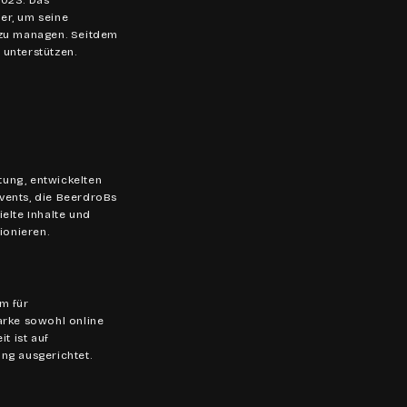
2023. Das
er, um seine
 zu managen. Seitdem
unterstützen.
ung, entwickelten
vents, die BeerdroBs
elte Inhalte und
ionieren.
m für
arke sowohl online
t ist auf
ng ausgerichtet.