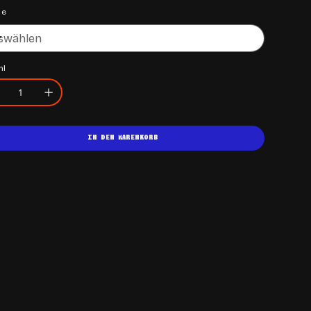
ße
hl
IN DEN WARENKORB