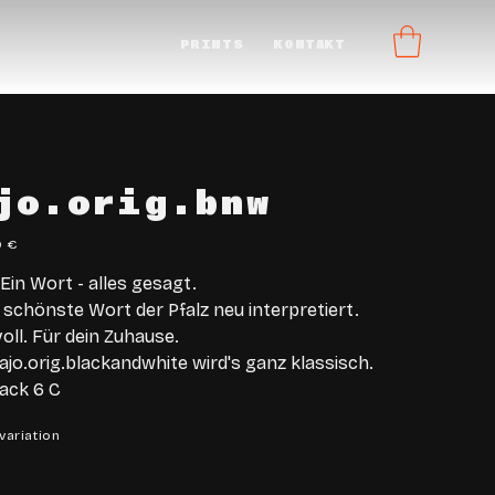
PRINTS
KONTAKT
jo.orig.bnw
0 €
 Ein Wort - alles gesagt.
 schönste Wort der Pfalz neu interpretiert.
voll. Für dein Zuhause.
ajo.orig.blackandwhite wird's ganz klassisch.
lack 6 C
variation