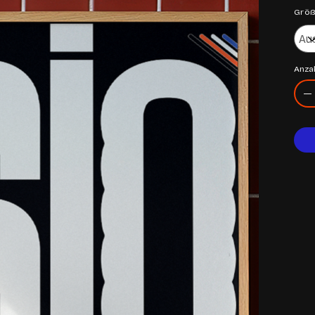
Grö
Anza