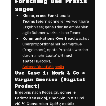
Forschung und Praxis 
sagen
Kleine, cross-funktionale 
Teams
 liefern schneller verwertbare 
Ergebnisse; genau darum empfehlen 
agile Rahmenwerke kleine Teams.
Kommunikations-Overhead
 wächst 
überproportional mit Teamgröße 
(Ringelmann), späte Projekte werden 
durch „mehr Leute“ oft 
noch 
später
 (Brooks). 
ScienceDirect
Wikipedia
Use Case 1: Work & Co × 
Virgin America (Digital 
Product)
Ergebnis nach Redesign: 
schnelle 
Ladezeiten (≈2 s)
, 
Check-in in 8 s
 und 
>10 % Conversion-Uplift
; mobile 