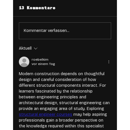
13 Kommentare
Kommentar verfassen...
Aktuell
roebelkim
vor einem Tag
IPHONE 15 PRO (ODER NEUER) FILME
Modern construction depends on thoughtful 
design and careful consideration of how 
MIT DER BLACKMAGIC CAMERA APP –
different structural components interact. For 
DIE 5 WICHTIGSTEN TIPPS
learners fascinated by the relationship 
between engineering principles and 
architectural design, structural engineering can 
provide an engaging area of study. Exploring 
structural engineer courses
 may help aspiring 
professionals gain a broader perspective on 
the knowledge required within this specialist 