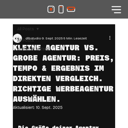
All Posts
dlbstudio
9. Sept. 2025
5 Min. Lesezeit
All Posts
KLEINE AGENTUR VS.
AGENTUR.ARTIKEL
GROẞE AGENTUR: PREIS,
TEMPO & ERGEBNIS IM
DIREKTEN VERGLEICH.
RICHTIGE WERBEAGENTUR
AUSWÄHLEN.
Aktualisiert:
10. Sept. 2025
Die Größe deiner Agentur 