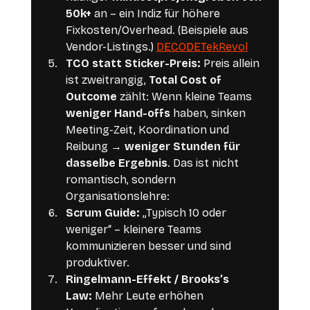
50k+
 an – ein Indiz für höhere 
Fixkosten/Overhead. (Beispiele aus 
Vendor-Listings.) 
DECODE
TekRevol
TCO statt Sticker-Preis: 
Preis allein 
ist zweitrangig, 
Total Cost of 
Outcome
 zählt: Wenn kleine Teams 
weniger Hand-offs
 haben, sinken 
Meeting-Zeit, Koordination und 
Reibung → 
weniger Stunden für 
dasselbe Ergebnis
. Das ist nicht 
romantisch, sondern 
Organisationslehre:
Scrum Guide:
 „Typisch 10 oder 
weniger“ – kleinere Teams 
kommunizieren besser und sind 
produktiver.
Ringelmann-Effekt / Brooks’s 
Law:
 Mehr Leute erhöhen 