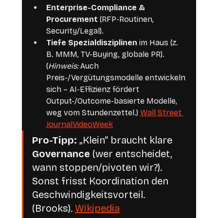
Enterprise-Compliance & 
Procurement
 (RFP-Routinen, 
Security/Legal).
Tiefe Spezialdisziplinen
 im Haus (z. 
B. MMM, TV-Buying, globale PR).
(
Hinweis:
 Auch 
Preis-/Vergütungsmodelle entwickeln 
sich – AI-Effizienz fördert 
Output-/Outcome-basierte Modelle, 
weg vom Stundenzettel.) 
Wall Street 
Journal
VideoWeek
Pro-Tipp:
 „Klein“ braucht klare 
Governance
 (wer entscheidet, 
wann stoppen/pivoten wir?). 
Sonst frisst Koordination den 
Geschwindigkeitsvorteil. 
(Brooks). 
Wikipedia