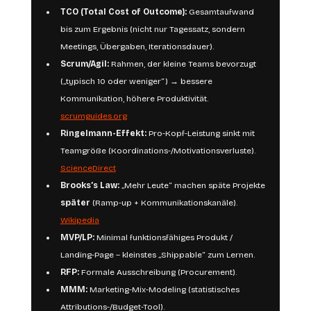
TCO (Total Cost of Outcome):
 Gesamtaufwand 
bis zum Ergebnis (nicht nur Tagessatz, sondern 
Meetings, Übergaben, Iterationsdauer).
Scrum/Agil:
 Rahmen, der kleine Teams bevorzugt 
(„typisch 10 oder weniger“) → bessere 
Kommunikation, höhere Produktivität. 
scrumguides.org
Ringelmann-Effekt:
 Pro-Kopf-Leistung sinkt mit 
Teamgröße (Koordinations-/Motivationsverluste). 
ScienceDirect
Brooks’s Law:
 „Mehr Leute“ machen späte Projekte 
später
 (Ramp-up + Kommunikationskanäle). 
Wikipedia
MVP/LP:
 Minimal funktionsfähiges Produkt / 
Landing-Page – kleinstes „Shippable“ zum Lernen.
RFP:
 Formale Ausschreibung (Procurement).
MMM:
 Marketing-Mix-Modeling (statistisches 
Attributions-/Budget-Tool).