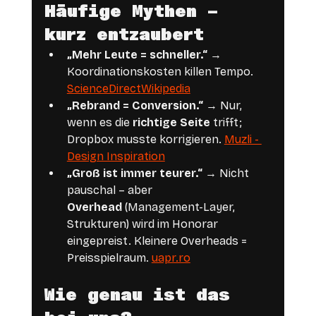
Häufige Mythen – 
kurz entzaubert
„Mehr Leute = schneller.“
 → 
Koordinationskosten killen Tempo. 
ScienceDirect
Wikipedia
„Rebrand = Conversion.“
 → Nur, 
wenn es die 
richtige Seite
 trifft; 
Dropbox musste korrigieren. 
Muzli - 
Design Inspiration
„Groß ist immer teurer.“
 → Nicht 
pauschal – aber 
Overhead
 (Management-Layer, 
Strukturen) wird im Honorar 
eingepreist. Kleinere Overheads = 
Preisspielraum. 
uapr.ro
Wie genau ist das 