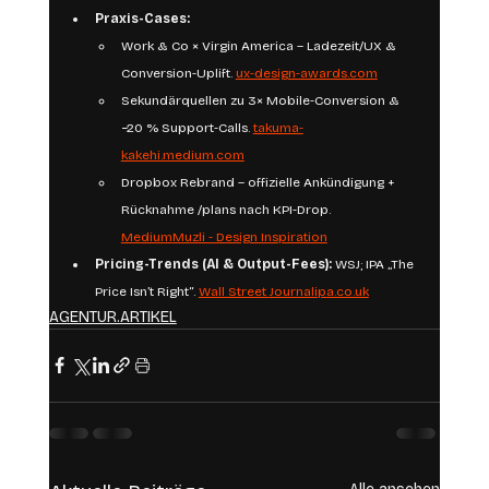
Praxis-Cases:
Work & Co × Virgin America – Ladezeit/UX & 
Conversion-Uplift. 
ux-design-awards.com
Sekundärquellen zu 3× Mobile-Conversion & 
−20 % Support-Calls. 
takuma-
kakehi.medium.com
Dropbox Rebrand – offizielle Ankündigung + 
Rücknahme /plans nach KPI-Drop. 
Medium
Muzli - Design Inspiration
Pricing-Trends (AI & Output-Fees):
 WSJ; IPA „The 
Price Isn’t Right“. 
Wall Street 
Journalipa.co.uk
AGENTUR.ARTIKEL