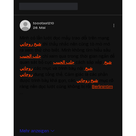
Gefällt mir
Antworten
toootaa1210
26. Mai
Mình có lần lướt đọc mấy trao đổi trên mạng 
شيخ روحاني
 thì thấy nhắc nên cũng tò mò mở 
ra xem thử cho biết. Mình không tìm hiểu sâu 
جلب الحبيب
 chỉ xem qua trong thời gian ngắn để 
quan sát bố cục 
جلب الحبيب
 cách sắp xếp 
شيخ 
روحاني
 các mục và trình bày nội 
شيخ 
روحاني
 dung tổng thể. Cảm giác là các phần 
được trình bày khá gọn, các 
شيخ روحاني
 mục rõ 
ràng nên đọc lướt cũng không bị rối 
Berlinintim
,
…
Mehr anzeigen