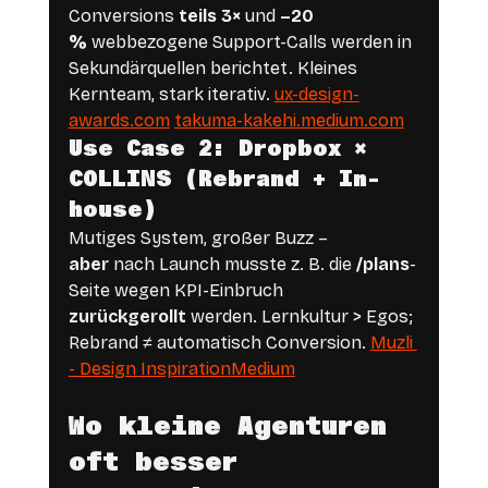
Conversions 
teils 3×
 und 
–20 
%
 webbezogene Support-Calls werden in 
Sekundärquellen berichtet. Kleines 
Kernteam, stark iterativ. 
ux-design-
awards.com
takuma-kakehi.medium.com
Use Case 2: Dropbox × 
COLLINS (Rebrand + In-
house)
Mutiges System, großer Buzz – 
aber
 nach Launch musste z. B. die 
/plans
-
Seite wegen KPI-Einbruch 
zurückgerollt
 werden. Lernkultur > Egos; 
Rebrand ≠ automatisch Conversion. 
Muzli 
- Design Inspiration
Medium
Wo kleine Agenturen 
oft besser 