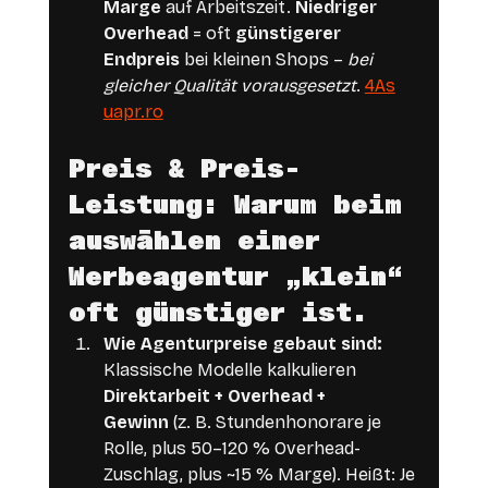
Marge
 auf Arbeitszeit. 
Niedriger 
Overhead
 = oft 
günstigerer 
Endpreis
 bei kleinen Shops – 
bei 
gleicher Qualität vorausgesetzt
. 
4As
uapr.ro
Preis & Preis-
Leistung: Warum beim 
auswählen einer 
Werbeagentur „klein“ 
oft günstiger ist.
Wie Agenturpreise gebaut sind: 
Klassische Modelle kalkulieren 
Direktarbeit + Overhead + 
Gewinn
 (z. B. Stundenhonorare je 
Rolle, plus 50–120 % Overhead-
Zuschlag, plus ~15 % Marge). Heißt: Je 