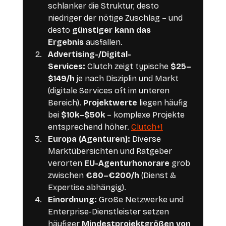
schlanker die Struktur, desto 
niedriger der nötige Zuschlag – und 
desto 
günstiger kann das 
Ergebnis
 ausfallen.
Advertising-/Digital-
Services:
 Clutch zeigt typische 
$25–
$149/h
 je nach Disziplin und Markt 
(digitale Services oft im unteren 
Bereich). 
Projektwerte
 liegen häufig 
bei 
$10k–$50k
 – komplexe Projekte 
entsprechend höher. 
Clutch+1
Europa (Agenturen):
 Diverse 
Marktübersichten und Ratgeber 
verorten 
EU-Agenturhonorare
 grob 
zwischen 
€80–€200/h
 (Dienst & 
Expertise abhängig).
Einordnung:
 Große Netzwerke und 
Enterprise-Dienstleister setzen 
häufiger 
Mindestprojektgrößen von 