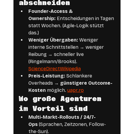
abschneiden
Founder-Access & 
Ownership:
 Entscheidungen in Tagen 
statt Wochen. (Agile-Logik stützt 
das.)
Weniger Übergaben:
 Weniger 
interne Schnittstellen → weniger 
Reibung → schneller live 
(Ringelmann/Brooks). 
ScienceDirect
Wikipedia
Preis-Leistung:
 Schlankere 
Overheads → 
günstigere Outcome-
Kosten
 möglich. 
uapr.ro
Wo große Agenturen 
im Vorteil sind
Multi-Markt-Rollouts / 24/7-
Ops
 (Sprachen, Zeitzonen, Follow-
the-Sun).