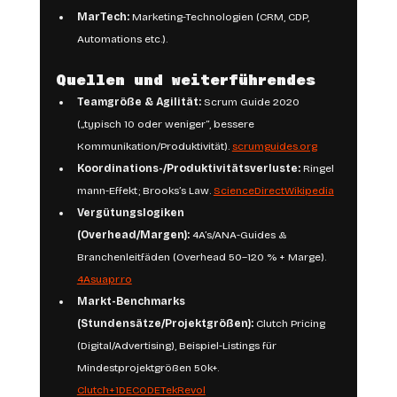
MarTech:
 Marketing-Technologien (CRM, CDP, 
Automations etc.).
Quellen und weiterführendes
Teamgröße & Agilität:
 Scrum Guide 2020 
(„typisch 10 oder weniger“, bessere 
Kommunikation/Produktivität). 
scrumguides.org
Koordinations-/Produktivitätsverluste:
 Ringel
mann-Effekt; Brooks’s Law. 
ScienceDirect
Wikipedia
Vergütungslogiken 
(Overhead/Margen):
 4A’s/ANA-Guides & 
Branchenleitfäden (Overhead 50–120 % + Marge). 
4Asuapr.ro
Markt-Benchmarks 
(Stundensätze/Projektgrößen):
 Clutch Pricing 
(Digital/Advertising), Beispiel-Listings für 
Mindestprojektgrößen 50k+. 
Clutch+1
DECODE
TekRevol